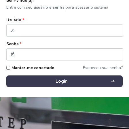
Bem-vindo(a)!
Entre com seu
usuário
e
senha
para acessar o sistema
Usuário
*
person
Senha
*
lock
Manter-me conectado
Esqueceu sua senha?
arrow_right_alt
Login